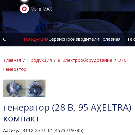
Мы в MAX
О
Продукция
Сервис
Производители
Полезная
Тех
компании
информация
ин
Главная
/
Продукция
/
8. Электрооборудование
/
3701
Генератор
генератор (28 В, 95 А)(ELTRA)
компакт
Артикул: 3112-3771-01(4573719785)