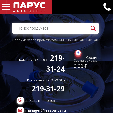
Например:
вал промежуточный
,
236-1701048
,
1701048
0
219-
Корзина
Калинина 167: +7 (391)
Сумма заказа:
0,00 ₽
31-24
Пограничников 47: +7 (391)
219-31-29
заказать звонок
manager@krasparus.ru