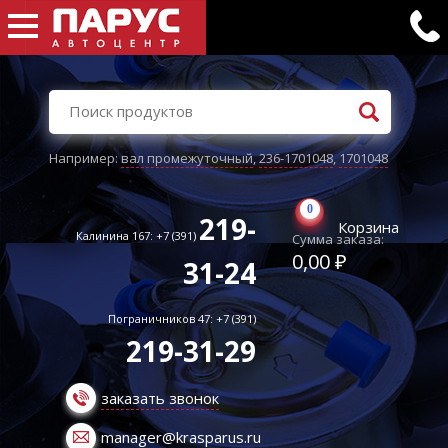
Например:
вал промежуточный
,
236-1701048
,
1701048
0
219-
Корзина
Калинина 167: +7 (391)
Сумма заказа:
0,00 ₽
31-24
Пограничников 47: +7 (391)
219-31-29
заказать звонок
manager@krasparus.ru