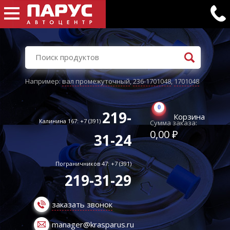
Например:
вал промежуточный
,
236-1701048
,
1701048
0
219-
Корзина
Калинина 167: +7 (391)
Сумма заказа:
0,00 ₽
31-24
Пограничников 47: +7 (391)
219-31-29
заказать звонок
manager@krasparus.ru