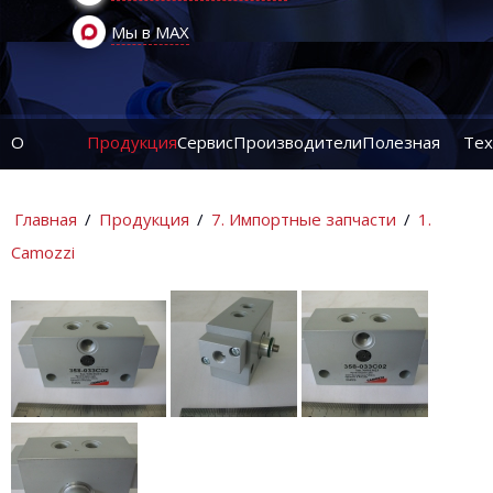
Мы в MAX
О
Продукция
Сервис
Производители
Полезная
Тех
компании
информация
ин
Главная
/
Продукция
/
7. Импортные запчасти
/
1.
Camozzi