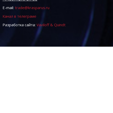
E-mail:
trade@krasparus.ru
Канал в телеграме
Разработка сайта:
Vaviloff & Quindt