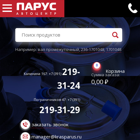
Например:
вал промежуточный
,
236-1701048
,
1701048
0
219-
Корзина
Калинина 167: +7 (391)
Сумма заказа:
0,00 ₽
31-24
Пограничников 47: +7 (391)
219-31-29
заказать звонок
manager@krasparus.ru