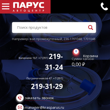
Например:
вал промежуточный
,
236-1701048
,
1701048
0
219-
Корзина
Калинина 167: +7 (391)
Сумма заказа:
0,00 ₽
31-24
Пограничников 47: +7 (391)
219-31-29
заказать звонок
manager@krasparus.ru