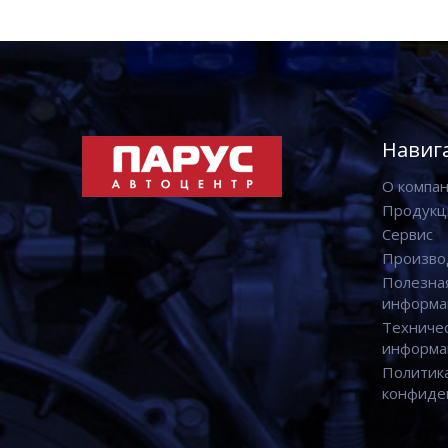
Навиг
О компа
Продукц
Сервис
Произво
Полезна
информа
Техниче
информа
Политик
конфиде