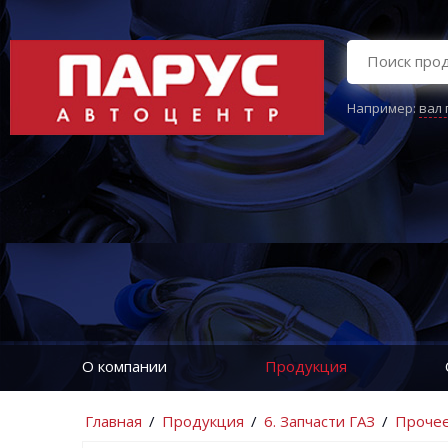
Например:
вал
О компании
Продукция
Главная
/
Продукция
/
6. Запчасти ГАЗ
/
Проче