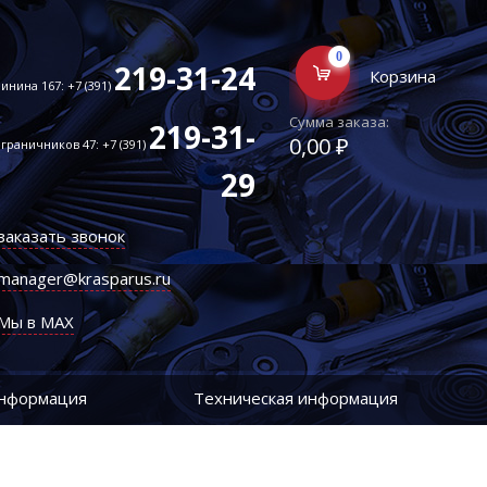
0
219-31-24
Корзина
инина 167: +7 (391)
Сумма заказа:
219-31-
0,00 ₽
граничников 47: +7 (391)
29
заказать звонок
manager@krasparus.ru
Мы в MAX
информация
Техническая информация