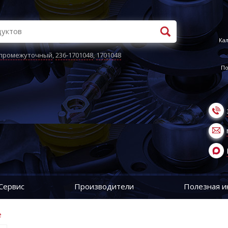
Кал
 промежуточный
,
236-1701048
,
1701048
По
Сервис
Производители
Полезная 
е