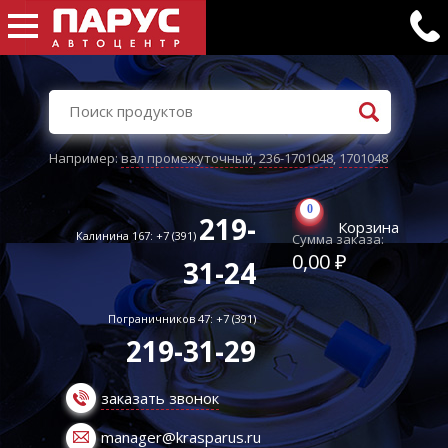
Например:
вал промежуточный
,
236-1701048
,
1701048
0
219-
Корзина
Калинина 167: +7 (391)
Сумма заказа:
0,00 ₽
31-24
Пограничников 47: +7 (391)
219-31-29
заказать звонок
manager@krasparus.ru