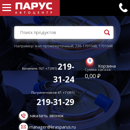
Например:
вал промежуточный
,
236-1701048
,
1701048
0
219-
Корзина
Калинина 167: +7 (391)
Сумма заказа:
0,00 ₽
31-24
Пограничников 47: +7 (391)
219-31-29
заказать звонок
manager@krasparus.ru