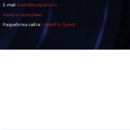
E-mail:
trade@krasparus.ru
Канал в телеграме
Разработка сайта:
Vaviloff & Quindt