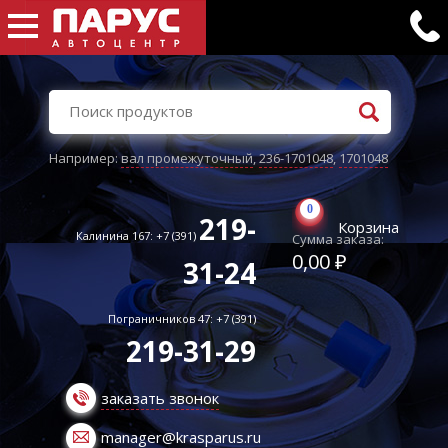
Например:
вал промежуточный
,
236-1701048
,
1701048
0
219-
Корзина
Калинина 167: +7 (391)
Сумма заказа:
0,00 ₽
31-24
Пограничников 47: +7 (391)
219-31-29
заказать звонок
manager@krasparus.ru