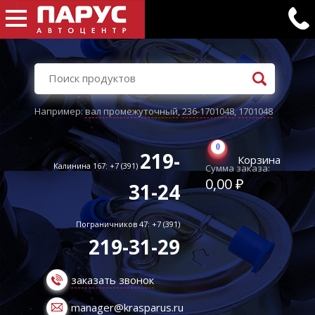
Например:
вал промежуточный
,
236-1701048
,
1701048
0
219-
Корзина
Калинина 167: +7 (391)
Сумма заказа:
0,00 ₽
31-24
Пограничников 47: +7 (391)
219-31-29
заказать звонок
manager@krasparus.ru