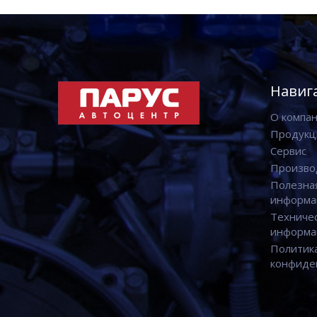
Навиг
О компа
Продукц
Сервис
Произво
Полезна
информа
Техниче
информа
Политик
конфиде