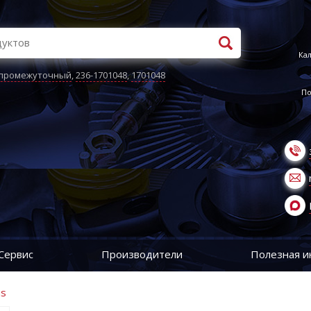
Кал
 промежуточный
,
236-1701048
,
1701048
По
Сервис
Производители
Полезная 
ns