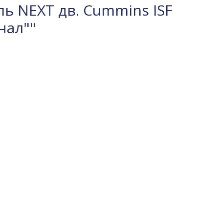
ь NEXT дв. Cummins ISF
нал""