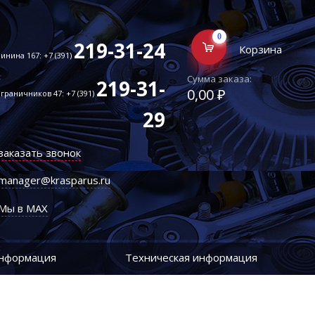
0
219-31-24
Корзина
инина 167: +7 (391)
Сумма заказа:
219-31-
0,00 ₽
граничников 47: +7 (391)
29
заказать звонок
manager@krasparus.ru
Мы в MAX
информация
Техническая информация