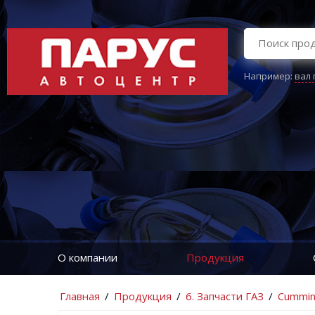
Например:
вал
О компании
Продукция
Главная
/
Продукция
/
6. Запчасти ГАЗ
/
Cummi