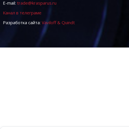
E-mail:
trade@krasparus.ru
Канал в телеграме
Разработка сайта:
Vaviloff & Quindt