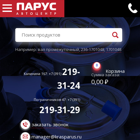
Например:
вал промежуточный
,
236-1701048
,
1701048
0
219-
Корзина
Калинина 167: +7 (391)
Сумма заказа:
0,00 ₽
31-24
Пограничников 47: +7 (391)
219-31-29
заказать звонок
manager@krasparus.ru