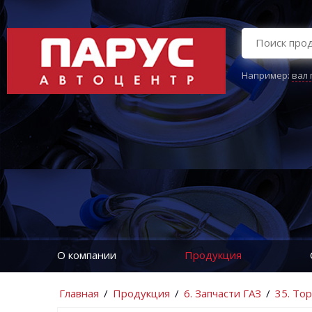
Например:
вал
О компании
Продукция
Главная
/
Продукция
/
6. Запчасти ГАЗ
/
35. То