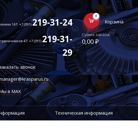
0
219-31-24
Корзина
инина 167: +7 (391)
Сумма заказа:
219-31-
0,00 ₽
граничников 47: +7 (391)
29
заказать звонок
manager@krasparus.ru
Мы в MAX
информация
Техническая информация