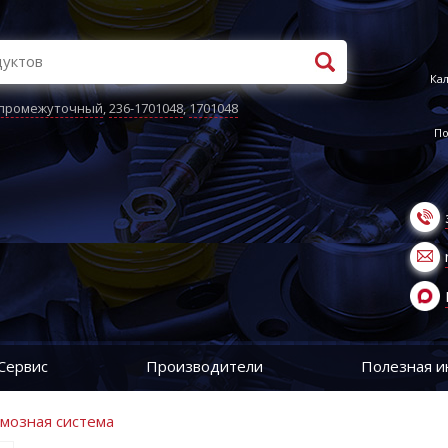
Кал
 промежуточный
,
236-1701048
,
1701048
По
Сервис
Производители
Полезная 
рмозная система