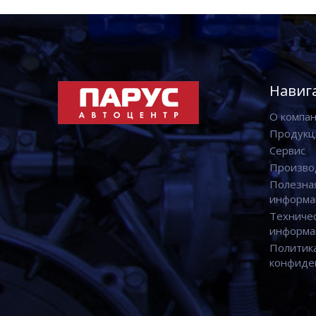
Навиг
О компа
Продукц
Сервис
Произво
Полезна
информа
Техниче
информа
Политик
конфиде