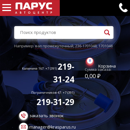
Например:
вал промежуточный
,
236-1701048
,
1701048
0
219-
Корзина
Калинина 167: +7 (391)
Сумма заказа:
0,00 ₽
31-24
Пограничников 47: +7 (391)
219-31-29
заказать звонок
manager@krasparus.ru