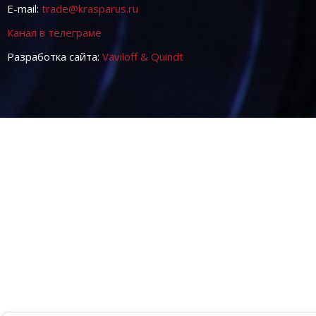
E-mail:
trade@krasparus.ru
Канал в телеграме
Разработка сайта:
Vaviloff & Quindt