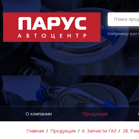
Например:
вал
О компании
Продукция
Главная
/
Продукция
/
6. Запчасти ГАЗ
/
28. Ра