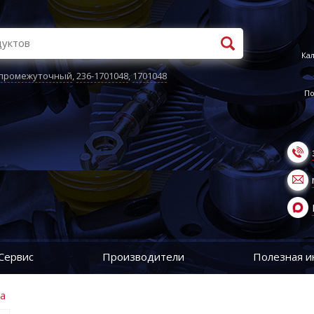
Кал
 промежуточный
,
236-1701048
,
1701048
По
Сервис
Производители
Полезная 
ма