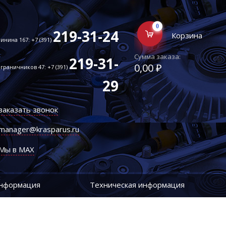
0
219-31-24
Корзина
инина 167: +7 (391)
Сумма заказа:
219-31-
0,00 ₽
граничников 47: +7 (391)
29
заказать звонок
manager@krasparus.ru
Мы в MAX
информация
Техническая информация