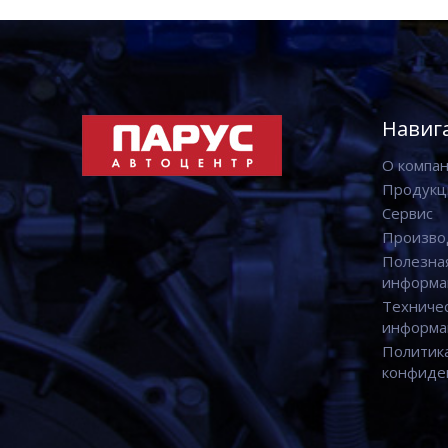
Навиг
О компа
Продукц
Сервис
Произво
Полезна
информа
Техниче
информа
Политик
конфиде