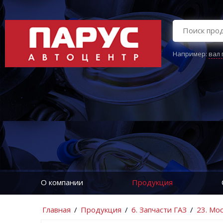
Например:
вал
О компании
Продукция
Главная
/
Продукция
/
6. Запчасти ГАЗ
/
23. Мо