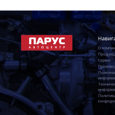
Навиг
О компа
Продукц
Сервис
Произво
Полезна
информа
Техниче
информа
Политик
конфиде