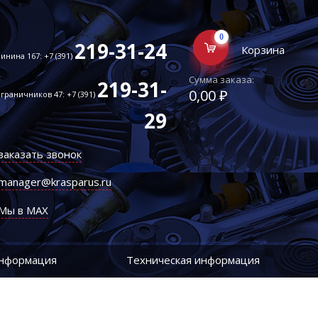
0
219-31-24
Корзина
инина 167: +7 (391)
Сумма заказа:
219-31-
0,00 ₽
граничников 47: +7 (391)
29
заказать звонок
manager@krasparus.ru
Мы в MAX
информация
Техническая информация