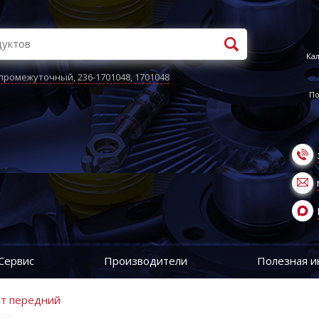
Кал
 промежуточный
,
236-1701048
,
1701048
По
Сервис
Производители
Полезная 
ст передний