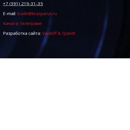
+7 (391) 219-31-35
E-mail:
trade@krasparus.ru
Канал в телеграме
Разработка сайта:
Vaviloff & Quindt