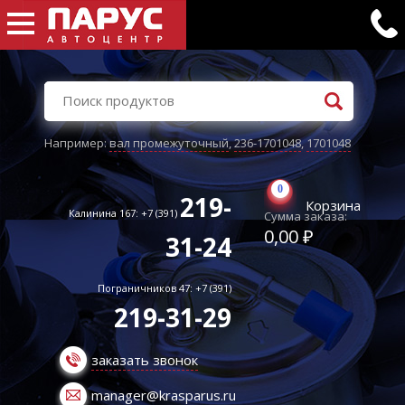
Например:
вал промежуточный
,
236-1701048
,
1701048
0
219-
Корзина
Калинина 167: +7 (391)
Сумма заказа:
0,00 ₽
31-24
Пограничников 47: +7 (391)
219-31-29
заказать звонок
manager@krasparus.ru