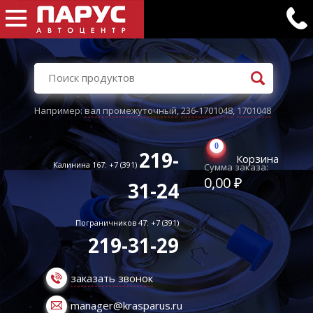
Например:
вал промежуточный
,
236-1701048
,
1701048
0
219-
Корзина
Калинина 167: +7 (391)
Сумма заказа:
0,00 ₽
31-24
Пограничников 47: +7 (391)
219-31-29
заказать звонок
manager@krasparus.ru