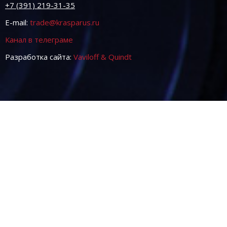
+7 (391) 219-31-35
E-mail:
trade@krasparus.ru
Канал в телеграме
Разработка сайта:
Vaviloff & Quindt