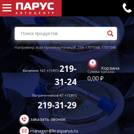
Например:
вал промежуточный
,
236-1701048
,
1701048
0
219-
Корзина
Калинина 167: +7 (391)
Сумма заказа:
0,00 ₽
31-24
Пограничников 47: +7 (391)
219-31-29
заказать звонок
manager@krasparus.ru