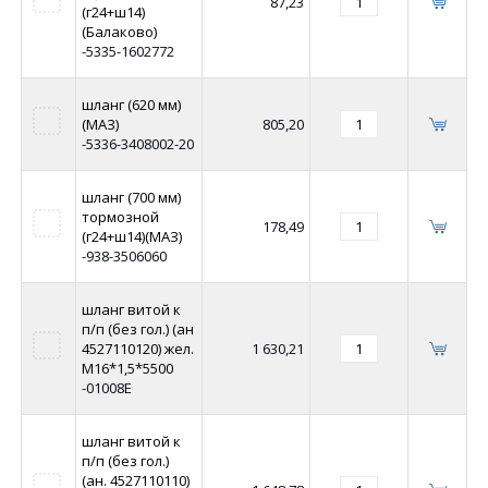
87,23
(г24+ш14)
(Балаково)
-5335-1602772
шланг (620 мм)
(МАЗ)
805,20
-5336-3408002-20
шланг (700 мм)
тормозной
178,49
(г24+ш14)(МАЗ)
-938-3506060
шланг витой к
п/п (без гол.) (ан
4527110120) жел.
1 630,21
М16*1,5*5500
-01008E
шланг витой к
п/п (без гол.)
(ан. 4527110110)