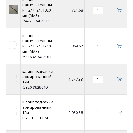
нагнетательны
й (Г24+Г24, 1020
724,68
мм)(МАЗ)
-64221-3408013
шланг
нагнетательны
й (Г24+Г24, 1210
869,62
мм)(МАЗ)
-533632-3408011
шланг подкачки
армированный
1 547,33
12м
-5320-3929010
шланг подкачки
армированный
12м
2 050,58
БЫСТРОСЪЁМ
-