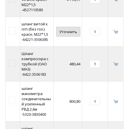
М22*1,5
-4527110580
шланг витой к
п/п (без гол.)
Уточнить
красн. М22*1,5
-64221-3506385
Шланг
компрессора с
трубкой (ОАО
480,44
МАЗ)
-6422-3506183
шланг
манометра
соединительны
800,80
й усиленный
РВД 2,6м
-5320-3830400
шланг