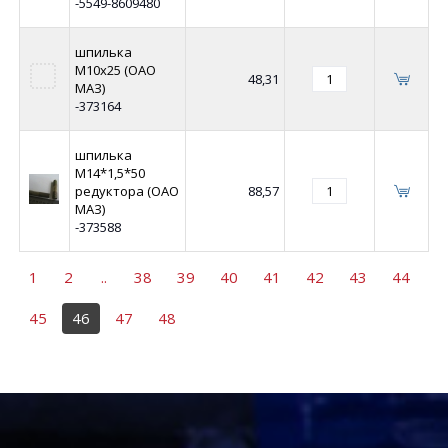
-5549-8609480
шпилька
М10х25 (ОАО
48,31
МАЗ)
-373164
шпилька
М14*1,5*50
редуктора (ОАО
88,57
МАЗ)
-373588
1
2
..
38
39
40
41
42
43
44
45
46
47
48