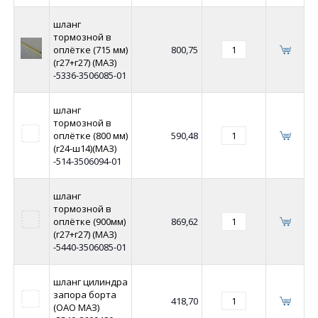
шланг
тормозной в
оплётке (715 мм)
800,75
(г27+г27) (МАЗ)
-5336-3506085-01
шланг
тормозной в
оплётке (800 мм)
590,48
(г24-ш14)(МАЗ)
-514-3506094-01
шланг
тормозной в
оплётке (900мм)
869,62
(г27+г27) (МАЗ)
-5440-3506085-01
шланг цилиндра
запора борта
418,70
(ОАО МАЗ)