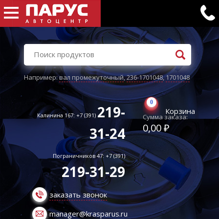
Например:
вал промежуточный
,
236-1701048
,
1701048
0
219-
Корзина
Калинина 167: +7 (391)
Сумма заказа:
0,00 ₽
31-24
Пограничников 47: +7 (391)
219-31-29
заказать звонок
manager@krasparus.ru