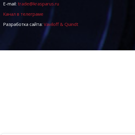
E-mail:
trade@krasparus.ru
Канал в телеграме
Разработка сайта:
Vaviloff & Quindt