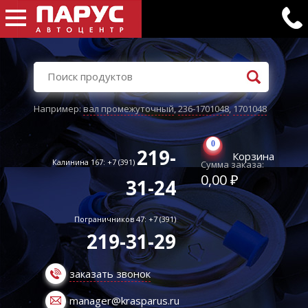
Например:
вал промежуточный
,
236-1701048
,
1701048
0
219-
Корзина
Калинина 167: +7 (391)
Сумма заказа:
0,00 ₽
31-24
Пограничников 47: +7 (391)
219-31-29
заказать звонок
manager@krasparus.ru