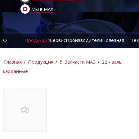
Мы в MAX
О
Продукция
Сервис
Производители
Полезная
Тех
компании
информация
ин
Главная
/
Продукция
/
5. Запчасти МАЗ
/
22 - валы
карданные