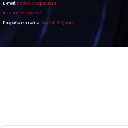
E-mail:
trade@krasparus.ru
Канал в телеграме
Разработка сайта:
Vaviloff & Quindt