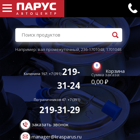
Например:
вал промежуточный
,
236-1701048
,
1701048
0
219-
Корзина
Калинина 167: +7 (391)
Сумма заказа:
0,00 ₽
31-24
Пограничников 47: +7 (391)
219-31-29
заказать звонок
manager@krasparus.ru