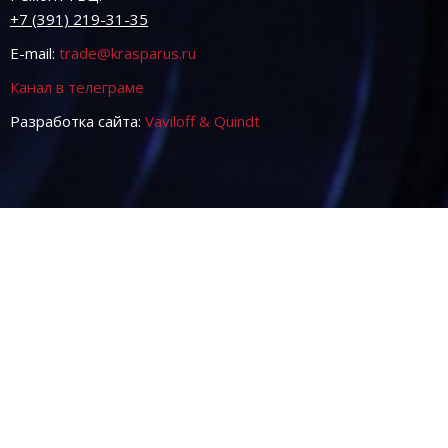
+7 (391) 219-31-35
E-mail:
trade@krasparus.ru
Канал в телеграме
Разработка сайта:
Vaviloff & Quindt