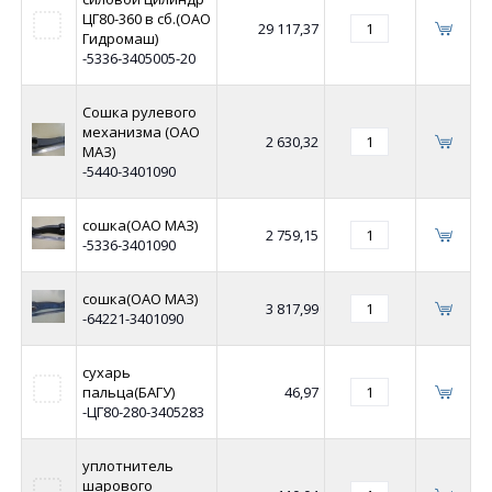
ЦГ80-360 в сб.(ОАО
29 117,37
Гидромаш)
-5336-3405005-20
Сошка рулевого
механизма (ОАО
2 630,32
МАЗ)
-5440-3401090
сошка(ОАО МАЗ)
2 759,15
-5336-3401090
сошка(ОАО МАЗ)
3 817,99
-64221-3401090
сухарь
пальца(БАГУ)
46,97
-ЦГ80-280-3405283
уплотнитель
шарового