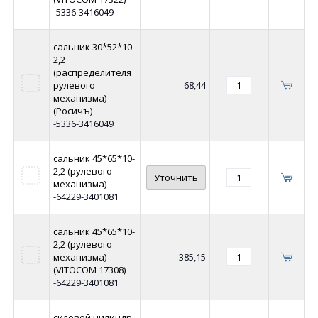
-5336-3416049
сальник 30*52*10-
2,2
(распределителя
рулевого
68,44
механизма)
(Росичъ)
-5336-3416049
сальник 45*65*10-
2,2 (рулевого
Уточнить
механизма)
-64229-3401081
сальник 45*65*10-
2,2 (рулевого
механизма)
385,15
(VITOCOM 17308)
-64229-3401081
силовой цилиндр