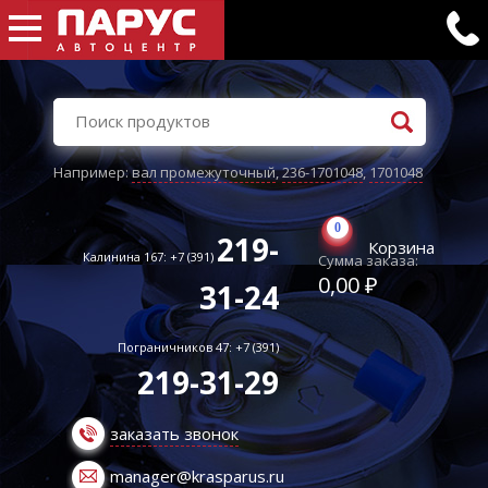
Например:
вал промежуточный
,
236-1701048
,
1701048
0
219-
Корзина
Калинина 167: +7 (391)
Сумма заказа:
0,00 ₽
31-24
Пограничников 47: +7 (391)
219-31-29
заказать звонок
manager@krasparus.ru