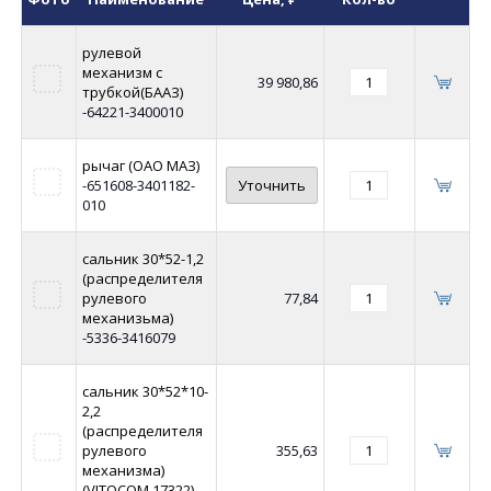
рулевой
механизм с
39 980,86
трубкой(БААЗ)
-64221-3400010
рычаг (ОАО МАЗ)
-651608-3401182-
Уточнить
010
сальник 30*52-1,2
(распределителя
рулевого
77,84
механизьма)
-5336-3416079
сальник 30*52*10-
2,2
(распределителя
рулевого
355,63
механизма)
(VITOCOM 17322)