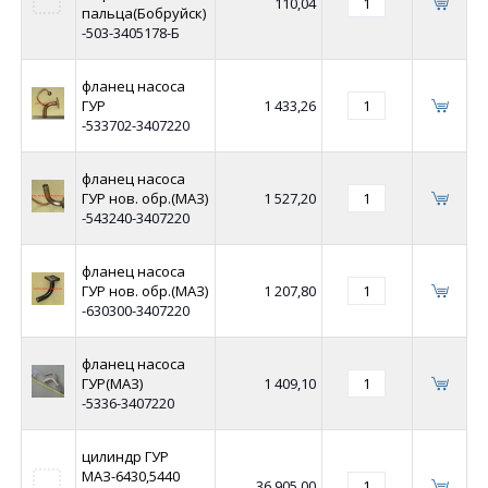
110,04
пальца(Бобруйск)
-503-3405178-Б
фланец насоса
ГУР
1 433,26
-533702-3407220
фланец насоса
ГУР нов. обр.(МАЗ)
1 527,20
-543240-3407220
фланец насоса
ГУР нов. обр.(МАЗ)
1 207,80
-630300-3407220
фланец насоса
ГУР(МАЗ)
1 409,10
-5336-3407220
цилиндр ГУР
МАЗ-6430,5440
36 905,00