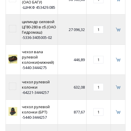
(ОАО БАГУ)
-ШНКФ 453429.085
цилиндр силовой
ЦГ80-280 в сб.(ОАО
27 096,32
Гидромаш)
-5336-3405005-02
чехол вала
рулевой
446,89
колонки(нижний)
-5440-3444275
чехол рулевой
колонки
632,08
-64221-3444257
чехол рулевой
колонки (БРТ)
877,67
-5440-3444257