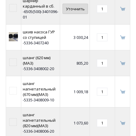
шарнир
карданный в сб.
Уточнить
-6505(500)-3401096-
01
шкив насоса ГУР
со ступицей
3 030,24
-5336-3407240
шланг (620 мм)
(МАЗ)
805,20
-5336-3408002-20
шланг
нагнетательный
1 009,18
(670 мм)(МАЗ)
-5335-3408009-10
шланг
нагнетательный
1 073,60
(820 мм)(МАЗ)
-5336-3408006-20