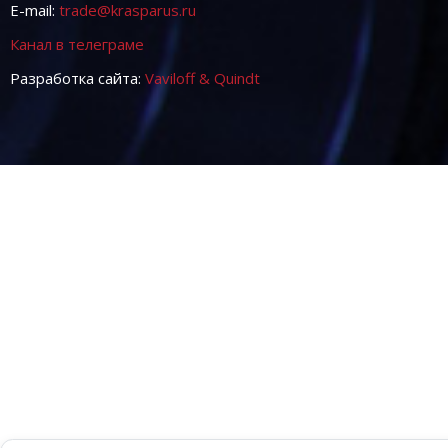
E-mail:
trade@krasparus.ru
Канал в телеграме
Разработка сайта:
Vaviloff & Quindt