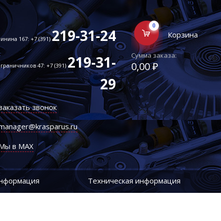
0
219-31-24
Корзина
инина 167: +7 (391)
Сумма заказа:
219-31-
0,00 ₽
граничников 47: +7 (391)
29
заказать звонок
manager@krasparus.ru
Мы в MAX
информация
Техническая информация