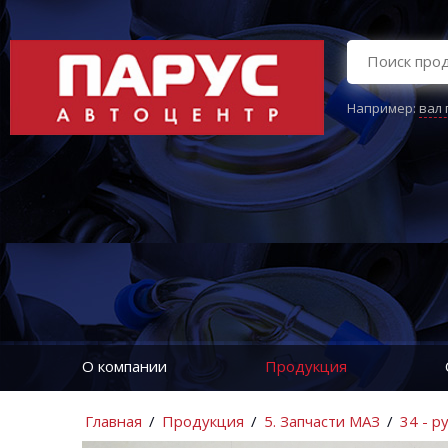
Например:
вал
О компании
Продукция
Главная
/
Продукция
/
5. Запчасти МАЗ
/
34 - р