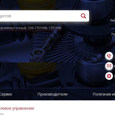
Кал
 промежуточный
,
236-1701048
,
1701048
По
Сервис
Производители
Полезная 
улевое управление