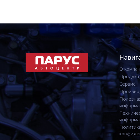
Навиг
О компа
Продукц
Сервис
Произво
Полезна
информа
Техниче
информа
Политик
конфиде