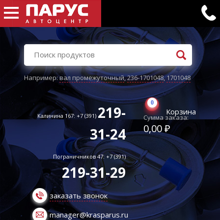
Например:
вал промежуточный
,
236-1701048
,
1701048
0
219-
Корзина
Калинина 167: +7 (391)
Сумма заказа:
0,00 ₽
31-24
Пограничников 47: +7 (391)
219-31-29
заказать звонок
manager@krasparus.ru