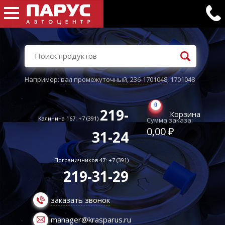
Например:
вал промежуточный
,
236-1701048
,
1701048
0
219-
Корзина
Калинина 167: +7 (391)
Сумма заказа:
0,00 ₽
31-24
Пограничников 47: +7 (391)
219-31-29
заказать звонок
manager@krasparus.ru