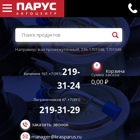
Например:
вал промежуточный
,
236-1701048
,
1701048
0
219-
Корзина
Калинина 167: +7 (391)
Сумма заказа:
0,00 ₽
31-24
Пограничников 47: +7 (391)
219-31-29
заказать звонок
manager@krasparus.ru