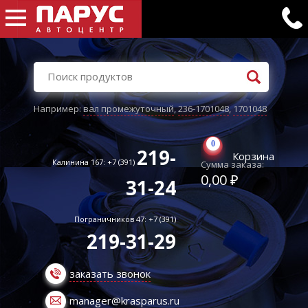
Например:
вал промежуточный
,
236-1701048
,
1701048
0
219-
Корзина
Калинина 167: +7 (391)
Сумма заказа:
0,00 ₽
31-24
Пограничников 47: +7 (391)
219-31-29
заказать звонок
manager@krasparus.ru