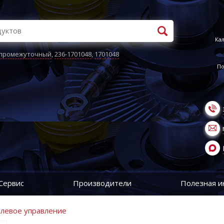
Кал
 промежуточный
,
236-1701048
,
1701048
По
Сервис
Производители
Полезная 
улевое управление