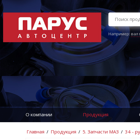
Например:
вал
О компании
Продукция
Главная
/
Продукция
/
5. Запчасти МАЗ
/
34 - р