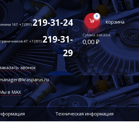
0
219-31-24
Корзина
инина 167: +7 (391)
Сумма заказа:
219-31-
0,00 ₽
граничников 47: +7 (391)
29
заказать звонок
manager@krasparus.ru
Мы в MAX
информация
Техническая информация