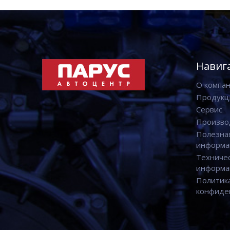
Навиг
О компа
Продукц
Сервис
Произво
Полезна
информа
Техниче
информа
Политик
конфиде