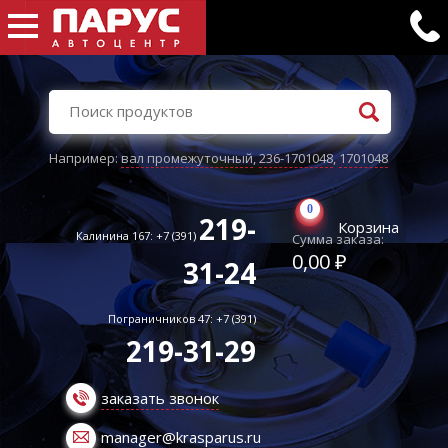
Например:
вал промежуточный
,
236-1701048
,
1701048
0
219-
Корзина
Калинина 167: +7 (391)
Сумма заказа:
0,00 ₽
31-24
Пограничников 47: +7 (391)
219-31-29
заказать звонок
manager@krasparus.ru