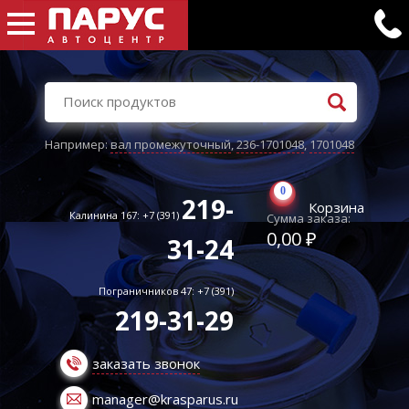
Например:
вал промежуточный
,
236-1701048
,
1701048
0
219-
Корзина
Калинина 167: +7 (391)
Сумма заказа:
0,00 ₽
31-24
Пограничников 47: +7 (391)
219-31-29
заказать звонок
manager@krasparus.ru