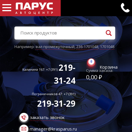
Например:
вал промежуточный
,
236-1701048
,
1701048
0
219-
Корзина
Калинина 167: +7 (391)
Сумма заказа:
0,00 ₽
31-24
Пограничников 47: +7 (391)
219-31-29
заказать звонок
manager@krasparus.ru