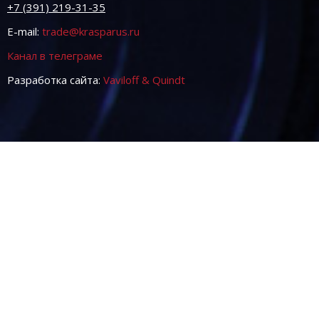
+7 (391) 219-31-35
E-mail:
trade@krasparus.ru
Канал в телеграме
Разработка сайта:
Vaviloff & Quindt