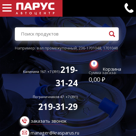
Например:
вал промежуточный
,
236-1701048
,
1701048
0
219-
Корзина
Калинина 167: +7 (391)
Сумма заказа:
0,00 ₽
31-24
Пограничников 47: +7 (391)
219-31-29
заказать звонок
manager@krasparus.ru