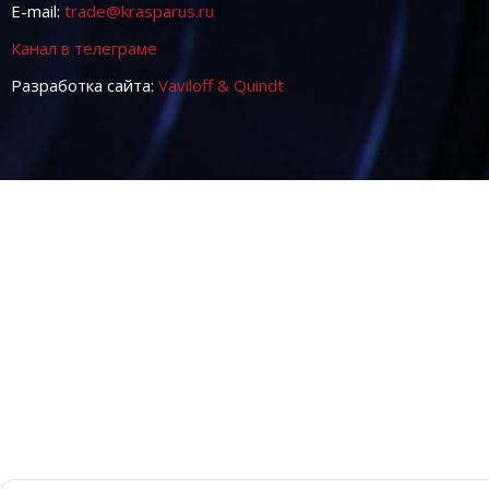
E-mail:
trade@krasparus.ru
Канал в телеграме
Разработка сайта:
Vaviloff & Quindt