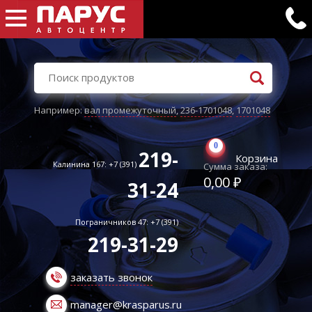
Например:
вал промежуточный
,
236-1701048
,
1701048
0
219-
Корзина
Калинина 167: +7 (391)
Сумма заказа:
0,00 ₽
31-24
Пограничников 47: +7 (391)
219-31-29
заказать звонок
manager@krasparus.ru