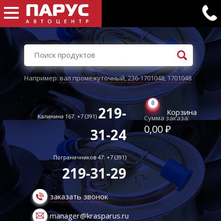
Например:
вал промежуточный
,
236-1701048
,
1701048
0
219-
Корзина
Калинина 167: +7 (391)
Сумма заказа:
0,00 ₽
31-24
Пограничников 47: +7 (391)
219-31-29
заказать звонок
manager@krasparus.ru