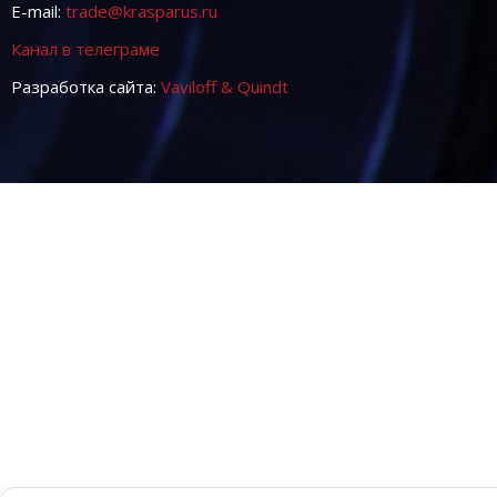
E-mail:
trade@krasparus.ru
Канал в телеграме
Разработка сайта:
Vaviloff & Quindt