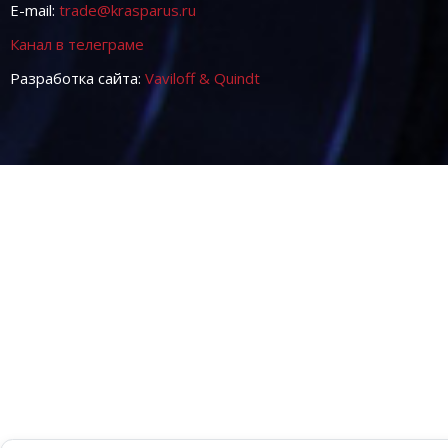
E-mail:
trade@krasparus.ru
Канал в телеграме
Разработка сайта:
Vaviloff & Quindt