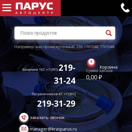
Например:
вал промежуточный
,
236-1701048
,
1701048
0
219-
Корзина
Калинина 167: +7 (391)
Сумма заказа:
0,00 ₽
31-24
Пограничников 47: +7 (391)
219-31-29
заказать звонок
manager@krasparus.ru