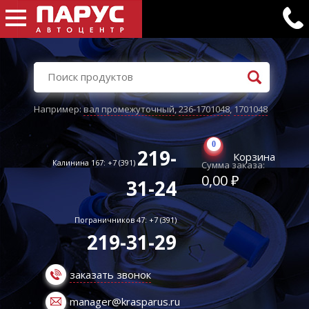
Например:
вал промежуточный
,
236-1701048
,
1701048
0
219-
Корзина
Калинина 167: +7 (391)
Сумма заказа:
0,00 ₽
31-24
Пограничников 47: +7 (391)
219-31-29
заказать звонок
manager@krasparus.ru