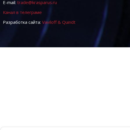
E-mail:
trade@krasparus.ru
Канал в телеграме
Разработка сайта:
Vaviloff & Quindt