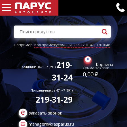
Например:
вал промежуточный
,
236-1701048
,
1701048
0
219-
Корзина
Калинина 167: +7 (391)
Сумма заказа:
0,00 ₽
31-24
Пограничников 47: +7 (391)
219-31-29
заказать звонок
manager@krasparus.ru