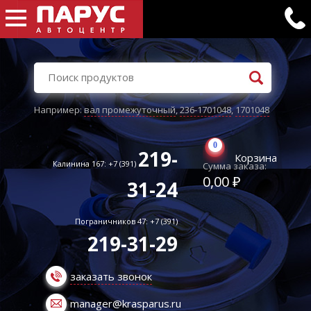
Например:
вал промежуточный
,
236-1701048
,
1701048
0
219-
Корзина
Калинина 167: +7 (391)
Сумма заказа:
0,00 ₽
31-24
Пограничников 47: +7 (391)
219-31-29
заказать звонок
manager@krasparus.ru