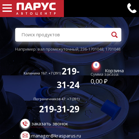
Например:
вал промежуточный
,
236-1701048
,
1701048
0
219-
Корзина
Калинина 167: +7 (391)
Сумма заказа:
0,00 ₽
31-24
Пограничников 47: +7 (391)
219-31-29
заказать звонок
manager@krasparus.ru