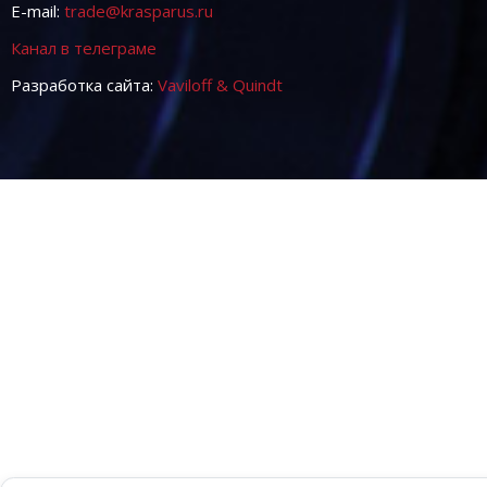
E-mail:
trade@krasparus.ru
Канал в телеграме
Разработка сайта:
Vaviloff & Quindt