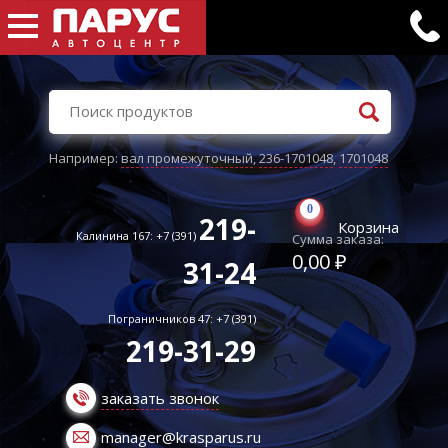
Например:
вал промежуточный
,
236-1701048
,
1701048
0
219-
Корзина
Калинина 167: +7 (391)
Сумма заказа:
0,00 ₽
31-24
Пограничников 47: +7 (391)
219-31-29
заказать звонок
manager@krasparus.ru