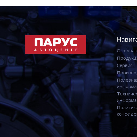
Навиг
О компа
Продукц
Сервис
Произво
Полезна
информа
Техниче
информа
Политик
конфиде