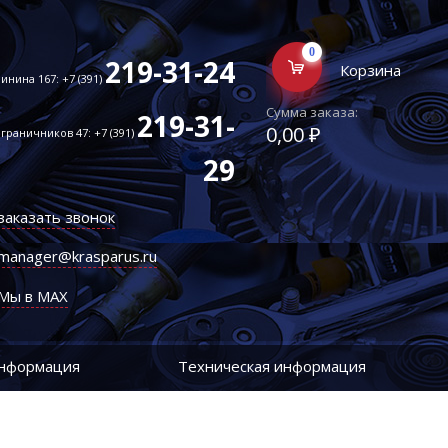
0
219-31-24
Корзина
инина 167: +7 (391)
Сумма заказа:
219-31-
0,00 ₽
граничников 47: +7 (391)
29
заказать звонок
manager@krasparus.ru
Мы в MAX
информация
Техническая информация