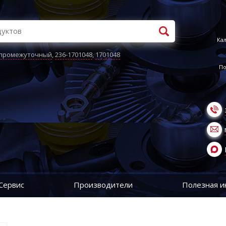
Кал
 промежуточный
,
236-1701048
,
1701048
По
Сервис
Производители
Полезная 