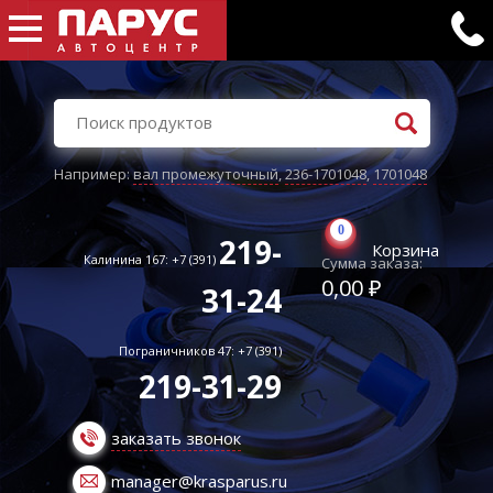
Например:
вал промежуточный
,
236-1701048
,
1701048
0
219-
Корзина
Калинина 167: +7 (391)
Сумма заказа:
0,00 ₽
31-24
Пограничников 47: +7 (391)
219-31-29
заказать звонок
manager@krasparus.ru