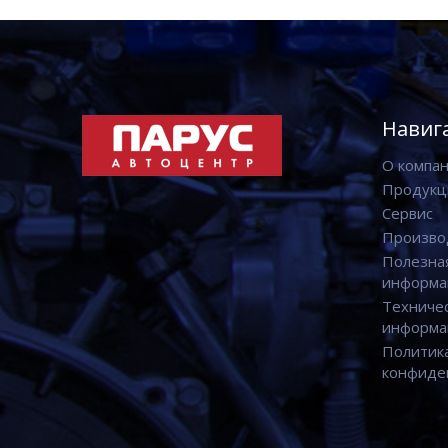
Навиг
О компа
Продукц
Сервис
Произво
Полезна
информа
Техниче
информа
Политик
конфиде