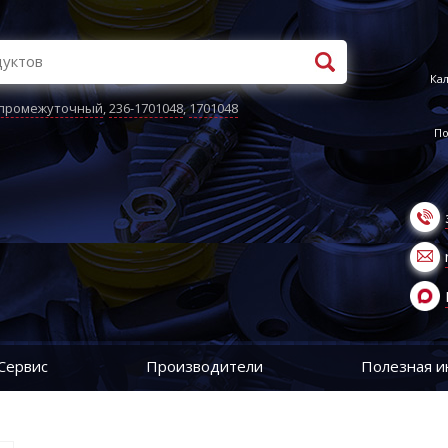
Кал
 промежуточный
,
236-1701048
,
1701048
По
Сервис
Производители
Полезная 