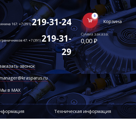
0
219-31-24
Корзина
инина 167: +7 (391)
Сумма заказа:
219-31-
0,00 ₽
граничников 47: +7 (391)
29
заказать звонок
manager@krasparus.ru
Мы в MAX
информация
Техническая информация