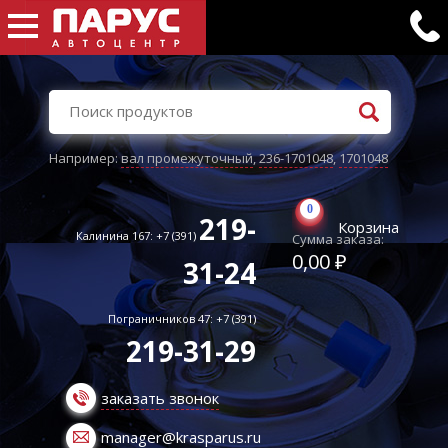
Например:
вал промежуточный
,
236-1701048
,
1701048
0
219-
Корзина
Калинина 167: +7 (391)
Сумма заказа:
0,00 ₽
31-24
Пограничников 47: +7 (391)
219-31-29
заказать звонок
manager@krasparus.ru