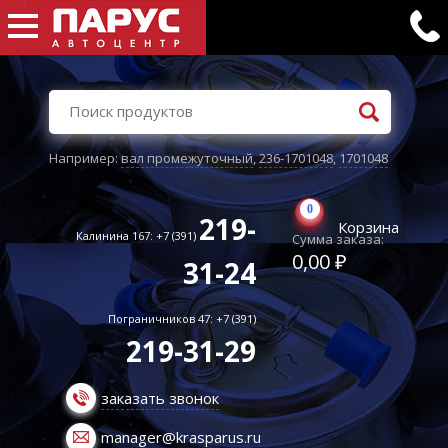
Например:
вал промежуточный
,
236-1701048
,
1701048
0
219-
Корзина
Калинина 167: +7 (391)
Сумма заказа:
0,00 ₽
31-24
Пограничников 47: +7 (391)
219-31-29
заказать звонок
manager@krasparus.ru