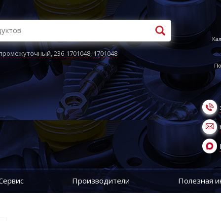
Кал
 промежуточный
,
236-1701048
,
1701048
По
Сервис
Производители
Полезная 