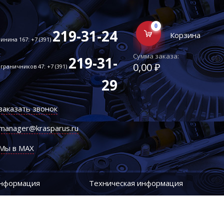
0
219-31-24
Корзина
инина 167: +7 (391)
Сумма заказа:
219-31-
0,00 ₽
граничников 47: +7 (391)
29
заказать звонок
manager@krasparus.ru
Мы в MAX
информация
Техническая информация