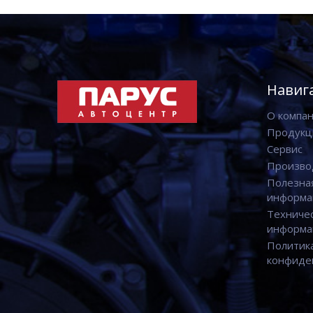
Навиг
О компа
Продукц
Сервис
Произво
Полезна
информа
Техниче
информа
Политик
конфиде