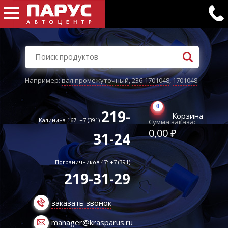
Например:
вал промежуточный
,
236-1701048
,
1701048
0
219-
Корзина
Калинина 167: +7 (391)
Сумма заказа:
0,00 ₽
31-24
Пограничников 47: +7 (391)
219-31-29
заказать звонок
manager@krasparus.ru